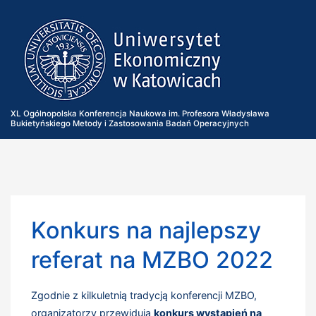
Przejdź
do
treści
XL Ogólnopolska Konferencja Naukowa im. Profesora Władysława
Bukietyńskiego Metody i Zastosowania Badań Operacyjnych
Konkurs na najlepszy
referat na MZBO 2022
Zgodnie z kilkuletnią tradycją konferencji MZBO,
organizatorzy przewidują
konkurs wystąpień na