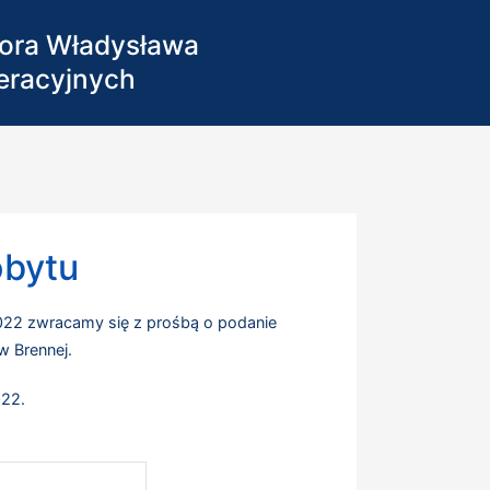
sora Władysława
eracyjnych
obytu
2022 zwracamy się z prośbą o podanie
w Brennej.
022.