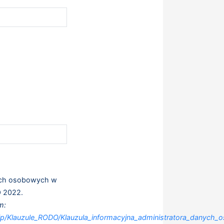
ych osobowych w
O 2022.
m:
d/bip/Klauzule_RODO/Klauzula_informacyjna_administratora_danych