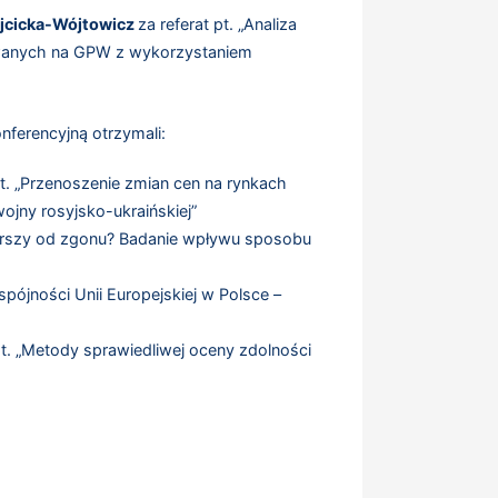
jcicka-Wójtowicz
za referat pt. „Analiza
owanych na GPW z wykorzystaniem
nferencyjną otrzymali:
pt. „Przenoszenie zmian cen na rynkach
jny rosyjsko-ukraińskiej”
 gorszy od zgonu? Badanie wpływu sposobu
i spójności Unii Europejskiej w Polsce –
pt. „Metody sprawiedliwej oceny zdolności