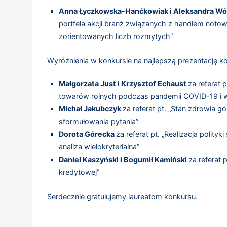
Anna Łyczkowska-Hanćkowiak i Aleksandra Wó
portfela akcji branż związanych z handlem not
zorientowanych liczb rozmytych”
Wyróżnienia w konkursie na najlepszą prezentację ko
Małgorzata Just i Krzysztof Echaust
za referat 
towarów rolnych podczas pandemii COVID-19 i wo
Michał Jakubczyk
za referat pt. „Stan zdrowia
sformułowania pytania”
Dorota Górecka
za referat pt. „Realizacja polityk
analiza wielokryterialna”
Daniel Kaszyński i Bogumił Kamiński
za referat 
kredytowej”
Serdecznie gratulujemy laureatom konkursu.